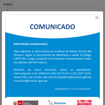
Folios:
Asunto (Solo 500 caracteres)
(*)
Documento principal (archivo PDF con firma)
Escoge un archivo
Nombre del archivo
Tipo
Peso
Acción